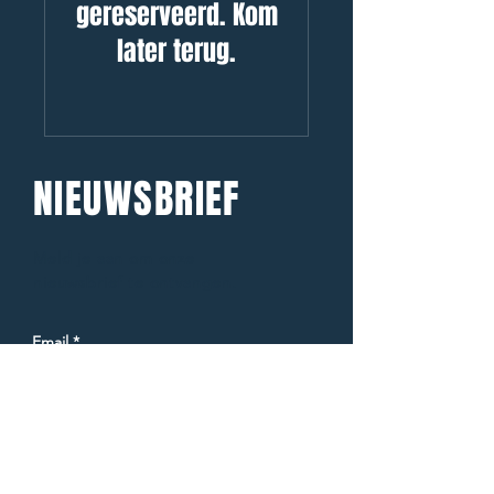
gereserveerd. Kom
later terug.
NIEUWSBRIEF
Meld je aan om onze
nieuwsbrief te ontvangen.
Email
*
Ja, ik wil de nieuwsbrief 
ontvangen.
*
Abonneer