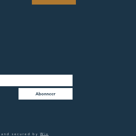
Abonneer
 and secured by
Wix