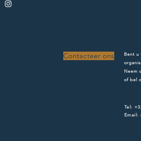
Bent u 
Contacteer ons
organis
Neem co
of bel 
Tel: +3
Email: