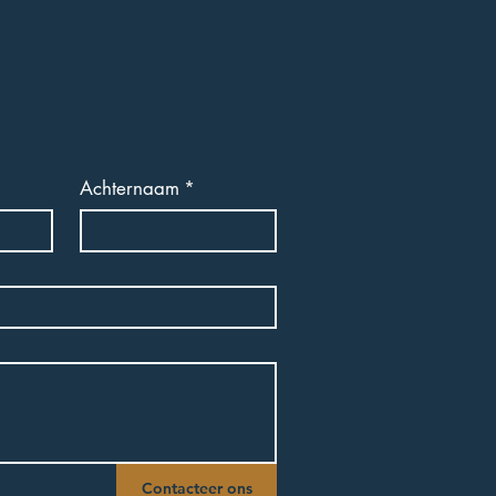
Achternaam
*
Contacteer ons