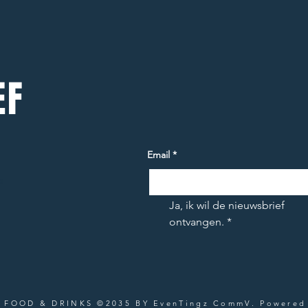
EF
Email
*
e
Ja, ik wil de nieuwsbrief 
ontvangen.
*
 FOOD & DRINKS ©2035 BY EvenTingz CommV. Powered