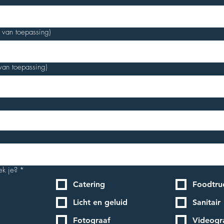
 van toepassing)
van toepassing)
ek je?
*
Catering
Foodtru
Licht en geluid
Sanitair
Fotograaf
Videogr