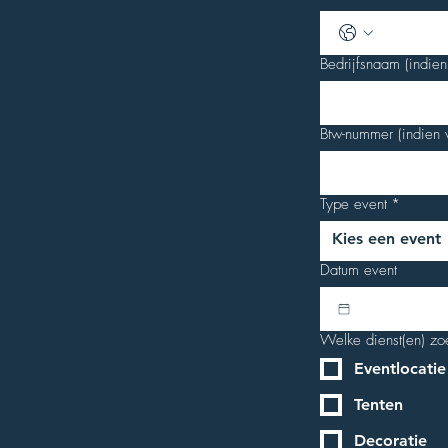
Bedrijfsnaam (indien
Btw-nummer (indien 
Type event
*
Kies een event
Datum event
Welke dienst(en) zo
Eventlocatie
Tenten
Decoratie