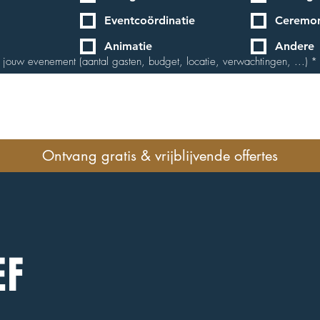
Eventcoördinatie
Ceremon
Animatie
Andere
 jouw evenement (aantal gasten, budget, locatie, verwachtingen, ...)
*
Ontvang gratis & vrijblijvende offertes
EF