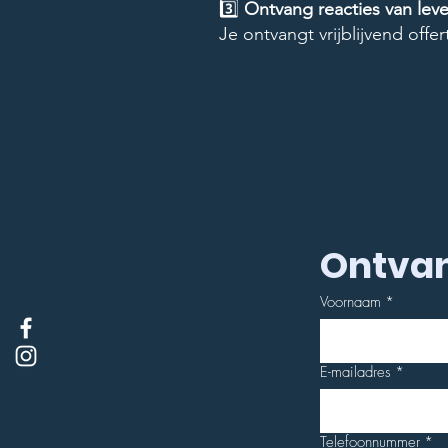
3️⃣
Ontvang reacties van leve
Je ontvangt vrijblijvend offe
Ontvan
Voornaam
*
E-mailadres
*
Telefoonnummer
*