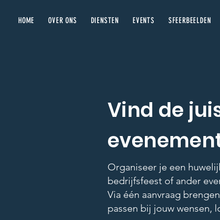
HOME
OVER ONS
DIENSTEN
EVENTS
SFEERBEELDEN
Vind de jui
evenement
Organiseer je een huwelij
bedrijfsfeest of ander e
Via één aanvraag brengen 
passen bij jouw wensen, l