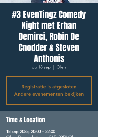
#3 EvenTingz Comedy
Night met Erhan
Demirci, Robin De
Cnodder & Steven
Anthonis
do 18 sep
  |  
Olen
Registratie is afgesloten
Andere evenementen bekijken
Time & Location
18 sep 2025, 20:00 – 22:00