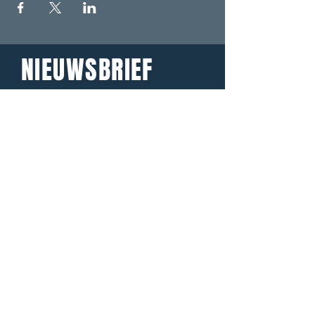
NIEUWSBRIEF
Meld je aan om onze
nieuwsbrief te ontvangen.
Email
*
Ja, ik wil de nieuwsbrief 
ontvangen.
*
Abonneer
LIVE LOCAL MUSIC, FOOD & DRINKS